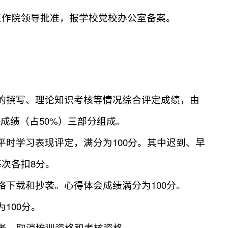
工作院领导批准，报学校党校办公室备案。
的撰写、理论知识考核等情况综合评定成绩，由
50%
试成绩（占
）三部分组成。
100
平时学习表现评定，满分为
分。其中迟到、早
8
每次各扣
分。
100
络下载和抄袭。心得体会成绩满分为
分。
100
为
分。