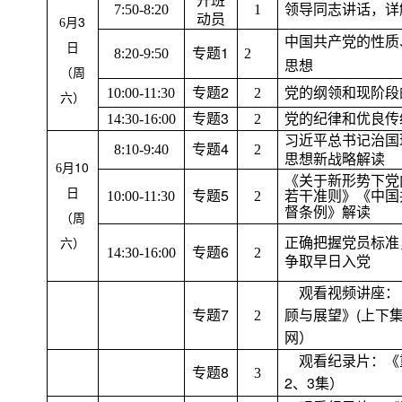
开班
7:50-8:20
1
领导同志讲话，详
动员
3
6
月
中国共产党的性质
日
1
8:20-9:50
专题
2
思想
（周
2
10:00-11:30
专题
2
党的纲领和现阶段
六）
3
14:30-16:00
专题
2
党的纪律和优良传
习近平总书记治国
4
8:10-9:40
专题
2
思想新战略解读
10
6
月
《关于新形势下党
5
日
10:00-11:30
专题
2
若干准则》《中国
督条例》解读
（周
正确把握党员标准
六）
6
14:30-16:00
专题
2
争取早日入党
观看视频讲座：
7
(
专题
2
顾与展望》
上下
网）
观看纪录片：《
8
专题
3
2
3
、
集）