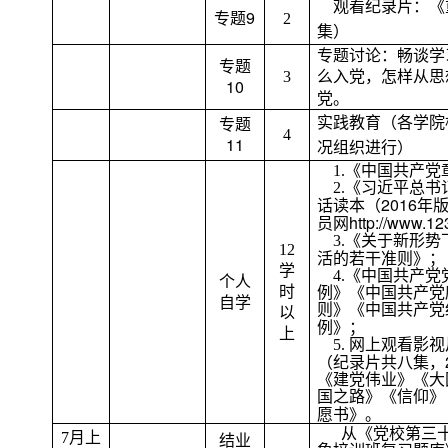
观看纪录片：《
9
专题
2
集）
专题讨论：畅谈学
专题
3
么入党，怎样从思
10
党。
实践教育（各学院
专题
4
11
况组织进行）
1.
《中国共产党
2.
《习近平总书
2016
话读本（
年
http://www.12
员网
3.
《关于新形势
12
活的若干准则》；
学
4.
《中国共产党
个人
时
例》《中国共产党
自学
则》《中国共产党
以
例》；
上
5.
网上观看影视
（纪录片共八集，
《建党伟业》《大
国之路》《信仰》
愿书》。
从《党校第三
7
月上
结业