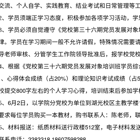
交流、个人自学、实践教育、结业考试和日常管理等
2
、学员须端正学习态度，积极参加各项学习活动，学
3
、学员必须自觉遵守《党校第三十六期党员发展对象
律。学员在学习期间一般不允许请假，特殊情况需要
导老师审核、分管学生工作院领导批准后，报学校党
4
、根据《党校第三十六期党员发展对象培训班学员综
20%
）、心得体会成绩（占
）和理论知识考试成绩（占
800
校提交
字左右的个人学习心得，培训结束后参加学
6
2
5
、
月
日，以学院分党校为单位到湖光校区主教学楼
要求每位学员购买一本教材，购书联系人：陈老师，
512
6
、材料报送：纸质材料送行政楼
室，电子材料发
2383318,18607598288
联系电话：
。