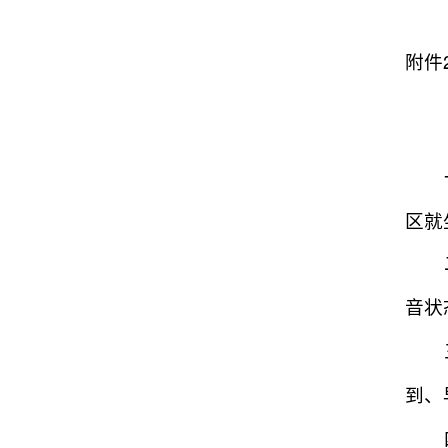
附件
区就
音状
到、