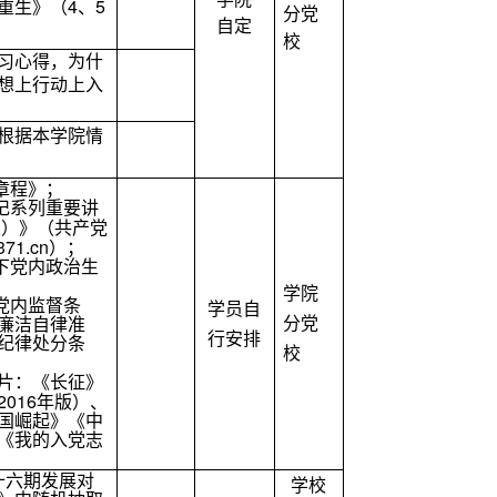
4
5
重生》（
、
分党
自定
校
习心得，为什
想上行动上入
根据本学院情
章程》；
记系列重要讲
版）》（共产党
371.cn
）；
下党内政治生
学院
党内监督条
学员自
分党
廉洁自律准
行安排
纪律处分条
校
片：《长征》
2016
年版）、
国崛起》《中
《我的入党志
十六期发展对
学校