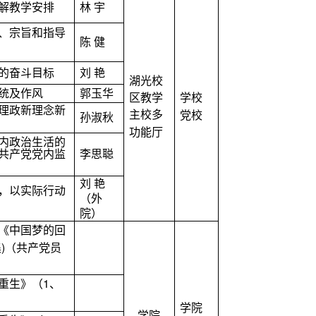
解教学安排
林
宇
、宗旨和指导
陈
健
的奋斗目标
刘
艳
湖光校
统及作风
郭玉华
区教学
学校
理政新理念新
主校多
党校
孙淑秋
功能厅
内政治生活的
共产党党内监
李思聪
刘
艳
，以实际行动
（外
院）
《中国梦的回
)
集
（共产党员
1
重生》（
、
学院
学院