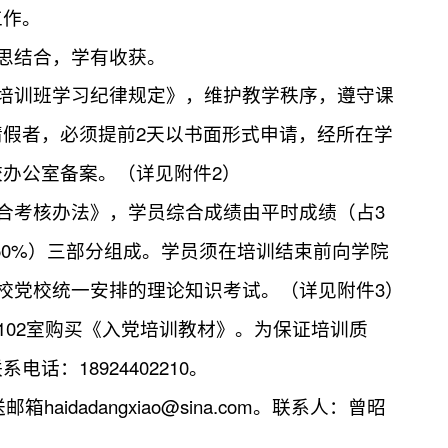
工作。
思结合，学有收获。
培训班学习纪律规定》，维护教学秩序，遵守课
2
请假者，必须提前
天以书面形式申请，经所在学
2
校办公室备案。（详见附件
）
3
合考核办法》，学员综合成绩由平时成绩（占
50%
）三部分组成。学员须在培训结束前向学院
3
校党校统一安排的理论知识考试。（详见附件
）
102
室购买《入党培训教材》。为保证培训质
18924402210
联系电话：
。
haidadangxiao@sina.com
送邮箱
。联系人：曾昭