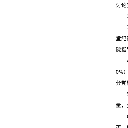
讨论
堂纪
院指
0%
分党
量，
茂，