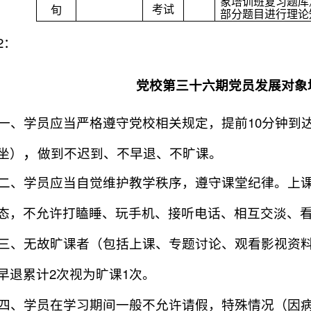
象培训班复习题库
考试
旬
部分题目进行理论
2
：
党校第三十六期党员发展对象
10
一、学员应当严格遵守党校相关规定，提前
分钟到
，
坐）
做到不迟到、不早退、不旷课。
二、学员应当自觉维护教学秩序，遵守课堂纪律。上
态，不允许打瞌睡、玩手机、接听电话、相互交淡、
三、无故旷课者（包括上课、专题讨论、观看影视资
2
1
早退累计
次视为旷课
次。
四、学员在学习期间一般不允许请假，特殊情况（因