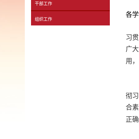
干部工作
各学
组织工作
习贯
广大
用，
彻习
合素
正确