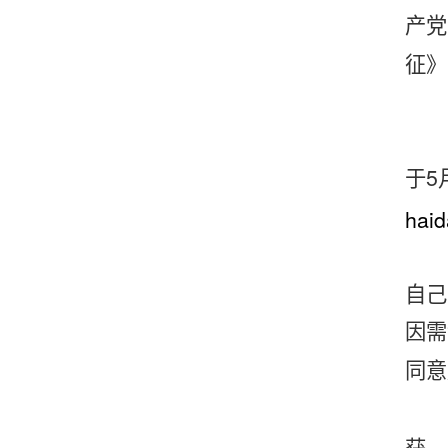
产党
征》
5
于
hai
自己
因需
同意
获，