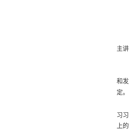
主讲
和
发
定。
习习
上的